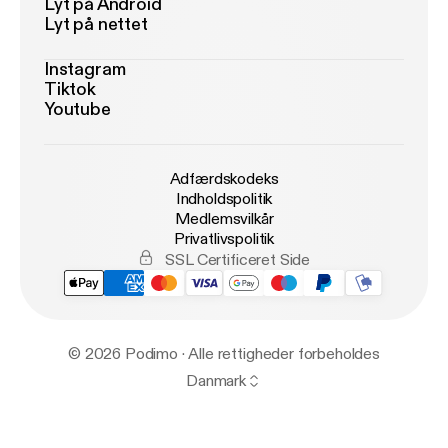
Lyt på Android
Lyt på nettet
Instagram
Tiktok
Youtube
Adfærdskodeks
Indholdspolitik
Medlemsvilkår
Privatlivspolitik
SSL Certificeret Side
© 2026 Podimo · Alle rettigheder forbeholdes
Danmark