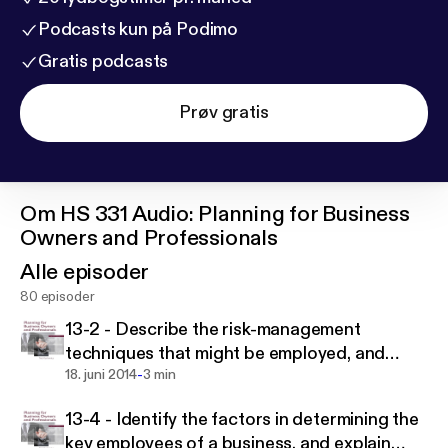
Podcasts kun på Podimo
Gratis podcasts
Prøv gratis
Om
HS 331 Audio: Planning for Business
Owners and Professionals
Alle episoder
80 episoder
13-2 - Describe the risk-management
techniques that might be employed, and
-
identify the types of risks that would be
18. juni 2014
3 min
appropriate for insurance.
13-4 - Identify the factors in determining the
key employees of a business, and explain