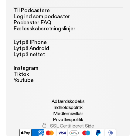
Til Podcastere
Log ind som podcaster
Podcaster FAQ
Fællesskabsretningslinjer
Lyt på iPhone
Lyt på Android
Lyt på nettet
Instagram
Tiktok
Youtube
Adfærdskodeks
Indholdspolitik
Medlemsvilkår
Privatlivspolitik
SSL Certificeret Side