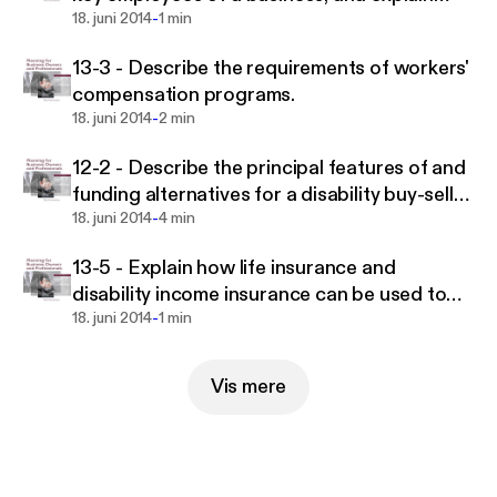
-
how the value of a key employee can be
18. juni 2014
1 min
determined.
13-3 - Describe the requirements of workers'
compensation programs.
-
18. juni 2014
2 min
12-2 - Describe the principal features of and
funding alternatives for a disability buy-sell
-
agreement and explain how the funding for
18. juni 2014
4 min
the "deathtime" buy-sell agreement can be
13-5 - Explain how life insurance and
integrated with the disability buy-sell
disability income insurance can be used to
agreement.
-
protect the business from the loss of a key
18. juni 2014
1 min
employee.
Vis mere