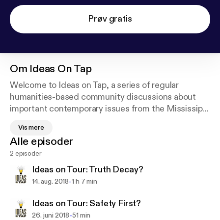
Prøv gratis
Om
Ideas On Tap
Welcome to Ideas on Tap, a series of regular
humanities-based community discussions about
important contemporary issues from the Mississippi
Humanities Council. Each program includes a panel
Vis mere
discussion featuring knowledgeable participants
Alle episoder
who present a wide spectrum of opinions on the
2 episoder
topic, as well as a chance for audience members to
share their thoughts and responses. Past programs
Ideas on Tour: Truth Decay?
have included “Why are Young People Leaving
-
14. aug. 2018
1 h 7 min
Mississippi?” “What Does our State Flag
Symbolize?” and “Why is 'Mississippi 50th' for
Ideas on Tour: Safety First?
Women in Politics?”
-
26. juni 2018
51 min