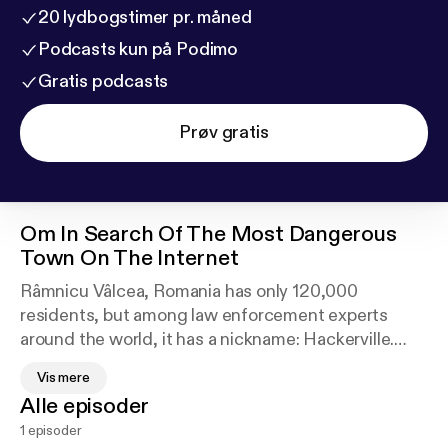
20 lydbogstimer pr. måned
Podcasts kun på Podimo
Gratis podcasts
Prøv gratis
Om
In Search Of The Most Dangerous
Town On The Internet
Râmnicu Vâlcea, Romania has only 120,000
residents, but among law enforcement experts
around the world, it has a nickname: Hackerville.
In the last year alone, $1 billion was stolen in the U.S.
Vis mere
by Romanian hackers. Convicted criminals with
Alle episoder
nicknames like Guccifer and Iceman have been
1 episoder
caught breaking into the email accounts of NASA,