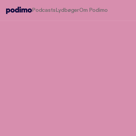
Podcasts
Lydbøger
Om Podimo