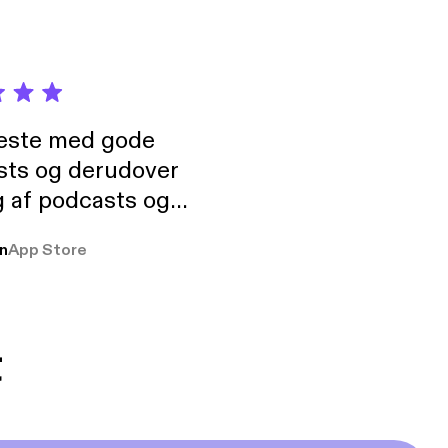
neste med gode
sts og derudover
 af podcasts og
rmt anbefales, om
n
App Store
udelukkende pga
 Klovn podcast,
g Han duo 😁 👍
t