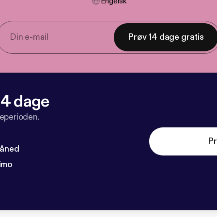
Engelsk
Prøv 14 dage gratis
 14 dage
veperioden.
Pr
måned
imo