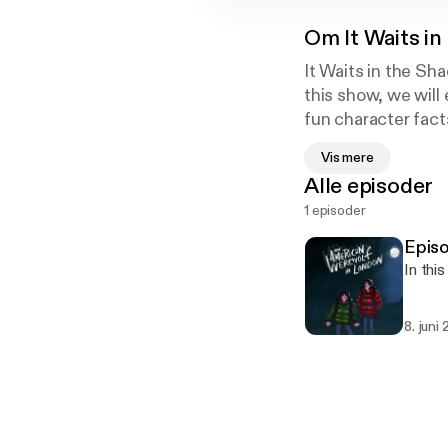
Om
It Waits i
It Waits in the Sha
this show, we will
fun character fact
movie/production 
Vis mere
Alle episoder
1 episoder
Epis
In thi
8. juni