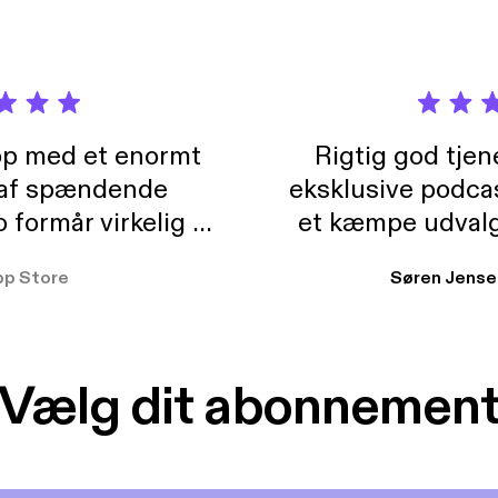
pp med et enormt
Rigtig god tje
 af spændende
eksklusive podca
formår virkelig at
et kæmpe udvalg
 der takler de lidt
lydbøger. Kan va
pp Store
Søren Jense
r. At der så også
ikke andet så 
 til en billig pris,
Dårligdommerne,
et min favorit app.
Hakkedrengene o
Vælg dit abonnemen