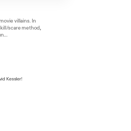
ovie villains. In
 kill/scare method,
un
vid Kessler!