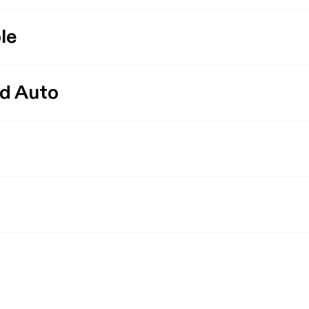
le
id Auto