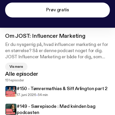
Prøv gratis
Om
JOST: Influencer Marketing
Er du nysgerrig på, hvad influencer marketing er for
en størrelse? Så er denne podcast noget for dig.
JOST Influencer Marketing er både for dig, som
ikke ved så meget om influencer marketing endnu,
Vis mere
og for dig som gerne vil blive klogere på, hvad
Alle episoder
influencerne, modtagerne og virksomheder tænker
151 episoder
om emnet.I denne podcast taler jeg nemlig med
forskellige aktører inden for influencer marketing fx
#150 - Tømrermathias & Siff Arlington part 2
influencerne, eksperter, agenterne og
-
17. juni 2026
54 min
virksomhederne. Mit navn er Josephine Staunsbjerg
og til dagligt rådgiver jeg virksomheder om
#149 - Særepisode : Mød kvinden bag
influencer marketing og sociale medier i min egen
podcasten