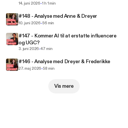
virksomhed, JOST Communication.Mail:
-
14. juni 2026
1 h 1 min
js@jostcom.dk
#148 - Analyse med Anne & Dreyer
-
10. juni 2026
56 min
#147 - Kommer AI til at erstatte influencere
og UGC?
-
3. juni 2026
47 min
#146 - Analyse med Dreyer & Frederikke
-
27. maj 2026
58 min
Vis mere