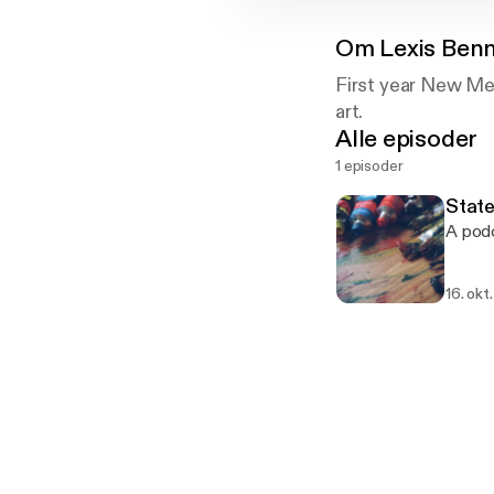
Om
Lexis Ben
First year New Med
art.
Alle episoder
1 episoder
State
A podc
16. okt