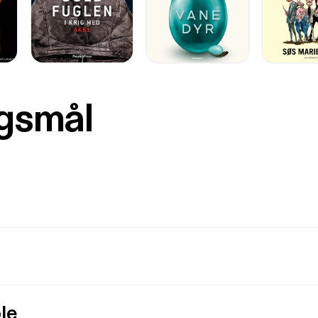
rgsmål
le