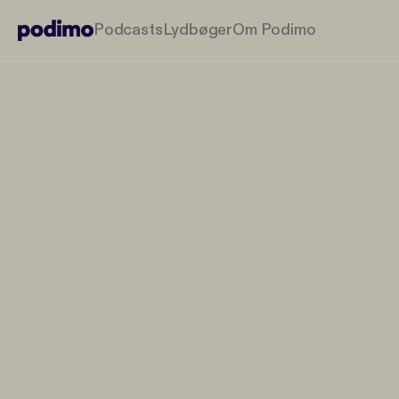
Podcasts
Lydbøger
Om Podimo