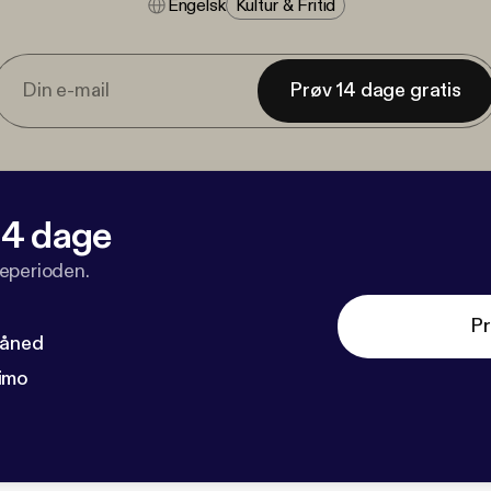
Engelsk
Kultur & Fritid
Prøv 14 dage gratis
 14 dage
veperioden.
Pr
måned
imo