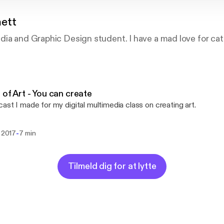
nett
ia and Graphic Design student. I have a mad love for cats
 of Art - You can create
ast I made for my digital multimedia class on creating art.
-
. 2017
7 min
Tilmeld dig for at lytte