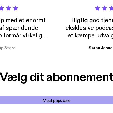
pp med et enormt
Rigtig god tje
 af spændende
eksklusive podca
formår virkelig at
et kæmpe udvalg
 der takler de lidt
lydbøger. Kan va
pp Store
Søren Jense
r. At der så også
ikke andet så 
 til en billig pris,
Dårligdommerne,
et min favorit app.
Hakkedrengene o
Vælg dit abonnemen
Mest populære