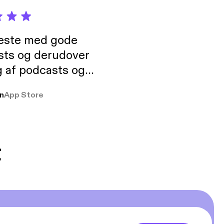
neste med gode
sts og derudover
 af podcasts og
rmt anbefales, om
n
App Store
udelukkende pga
 Klovn podcast,
g Han duo 😁 👍
t