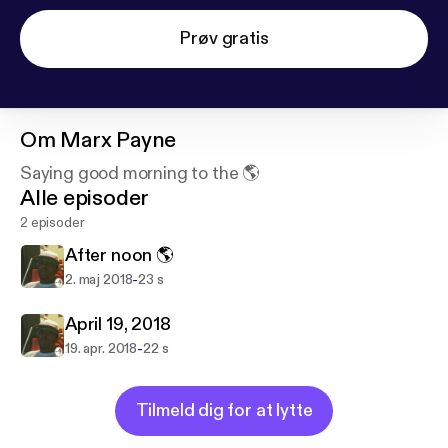
Prøv gratis
Om
Marx Payne
Saying good morning to the 🌎
Alle episoder
2 episoder
After noon 🌎
-
2. maj 2018
23 s
April 19, 2018
-
19. apr. 2018
22 s
Tilmeld dig for at lytte