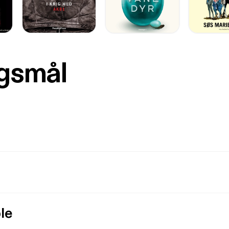
rgsmål
le