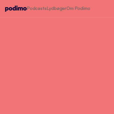
Podcasts
Lydbøger
Om Podimo