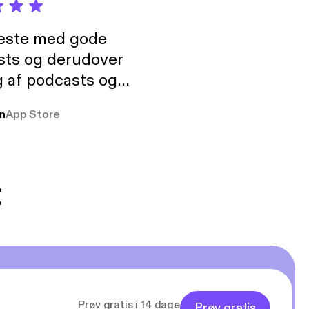
neste med gode
sts og derudover
 af podcasts og
rmt anbefales, om
n
App Store
udelukkende pga
 Klovn podcast,
g Han duo 😁 👍
t
Prøv gratis i 14 dage
Prøv gratis