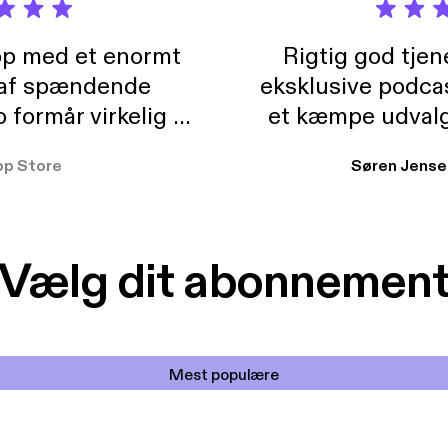
pp med et enormt
Rigtig god tje
 af spændende
eksklusive podca
formår virkelig at
et kæmpe udvalg
 der takler de lidt
lydbøger. Kan va
pp Store
Søren Jense
r. At der så også
ikke andet så 
 til en billig pris,
Dårligdommerne,
et min favorit app.
Hakkedrengene o
Vælg dit abonnemen
Mest populære