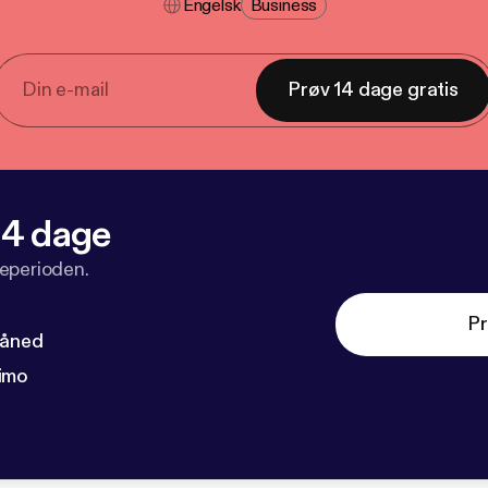
Engelsk
Business
Prøv 14 dage gratis
 14 dage
veperioden.
Pr
måned
imo