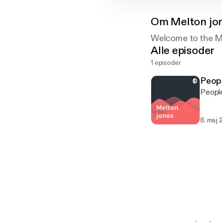
Om
Melton jo
Welcome to the Me
Alle episoder
1 episoder
Peopl
People
8. maj 