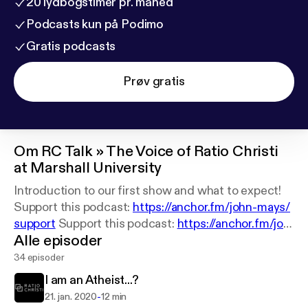
20 lydbogstimer pr. måned
Podcasts kun på Podimo
Gratis podcasts
Prøv gratis
Om
RC Talk » The Voice of Ratio Christi
at Marshall University
Introduction to our first show and what to expect!
Support this podcast:
https://anchor.fm/john-mays/
support
Support this podcast:
https://anchor.fm/joh
Alle episoder
n-mays/support
34 episoder
I am an Atheist...?
-
21. jan. 2020
12 min