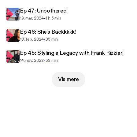
Slay is where beauty enthusiasts can sit back, relax,
Ep 47: Unbothered
and get their slay on.
-
13. mar. 2024
1 h 5 min
Ep 46: She's Backkkkk!
-
18. feb. 2024
35 min
Ep 45: Styling a Legacy with Frank Rizzieri
-
14. nov. 2022
59 min
Vis mere