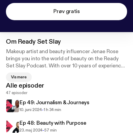
Prøv gratis
Om
Ready Set Slay
Makeup artist and beauty influencer Jenae Rose
brings you into the world of beauty on the Ready
Set Slay Podcast. With over 10 years of experience
as a professional makeup artist, Jenae Rose is a
Vis mere
beauty industry insider using the podcast to bring
Alle episoder
her listeners the latest beauty news, products
47 episoder
reviews and advice, as well as sharing candid
stories and crazy adventures. Each episode also
Ep 49: Journalism & Journeys
features special guests from around the beauty
-
10. juni 2024
1 h 34 min
industry who offer their unique perspectives,
experiences, and success stories. Made by and for
Ep 48: Beauty with Purpose
people who are obsessed with beauty – Ready Set
-
23. maj 2024
57 min