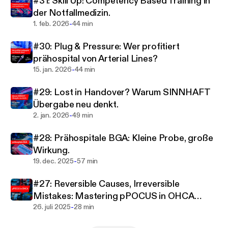
#31: Skill Up! Competency Based Training in
und erweitern unsere Horizonte. Enjoy the show!
der Notfallmedizin.
Fragen und Anregungen gerne willkommen:
-
1. feb. 2026
44 min
response.podcast@ma70.wien.gv.at
#30: Plug & Pressure: Wer profitiert
prähospital von Arterial Lines?
-
15. jan. 2026
44 min
#29: Lost in Handover? Warum SINNHAFT
Übergabe neu denkt.
-
2. jan. 2026
49 min
#28: Prähospitale BGA: Kleine Probe, große
Wirkung.
-
19. dec. 2025
57 min
#27: Reversible Causes, Irreversible
Mistakes: Mastering pPOCUS in OHCA
-
(ENG)
26. juli 2025
28 min