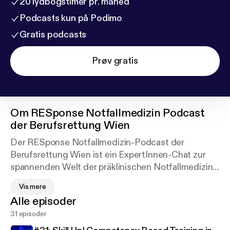
20 lydbogstimer pr. måned
Podcasts kun på Podimo
Gratis podcasts
Prøv gratis
Om
RESponse Notfallmedizin Podcast
der Berufsrettung Wien
Der RESponse Notfallmedizin-Podcast der
Berufsrettung Wien ist ein ExpertInnen-Chat zur
spannenden Welt der präklinischen Notfallmedizin
und deren Schnittstellen. Gemeinsam mit
Vis mere
verschiedenen Gästen aus unserem Arbeitsumfeld
Alle episoder
diskutieren wir alle zwei Wochen die "Hot Topics"
31 episoder
des notfallmedizinischen Mikrokosmos, beleuchten
Arbeitsweisen, besprechen relevante Guidelines