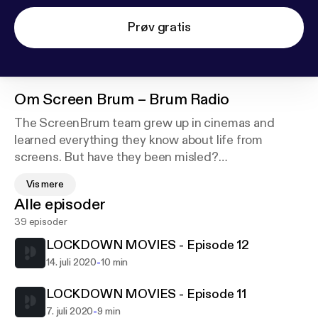
Prøv gratis
Om
Screen Brum – Brum Radio
The ScreenBrum team grew up in cinemas and
learned everything they know about life from
screens. But have they been misled?
Each show takes a theme and we explore what the
Vis mere
movies tell us about it, in the presence of great
Alle episoder
guests, experts, academics, doctors and
39 episoder
professionals of all stripes.
All this and our picks for the best TV and Movies,
LOCKDOWN MOVIES - Episode 12
you will always be entertained and occasionally
-
14. juli 2020
10 min
inspired. It can lead to arguments, but it is never
boring.
LOCKDOWN MOVIES - Episode 11
-
7. juli 2020
9 min