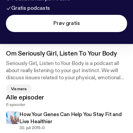
Gratis podcasts
Prøv gratis
Om
Seriously Girl, Listen To Your Body
Seriously Girl, Listen to Your Body is a podcast all
about really listening to your gut instinct. We will
discuss issues related to your physical, emotional
and mental health. It's a place for us to hear candid
Vis mere
information on all the struggles that we all deal with.
Alle episoder
I an invite you to join me as we navigate parenthood,
6 episoder
relationships, and holistic health care. Have fun and
enjoy the diverse guests that will give their
How Your Genes Can Help You Stay Fit and
expertise into these issues. So grab a cup of coffee
Live Healthier
or tea and join me as we navigate through the fun
-
30. juli 2019
0