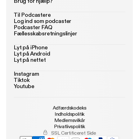
Brug for hjælp?
Til Podcastere
Log ind som podcaster
Podcaster FAQ
Fællesskabsretningslinjer
Lyt på iPhone
Lyt på Android
Lyt på nettet
Instagram
Tiktok
Youtube
Adfærdskodeks
Indholdspolitik
Medlemsvilkår
Privatlivspolitik
SSL Certificeret Side