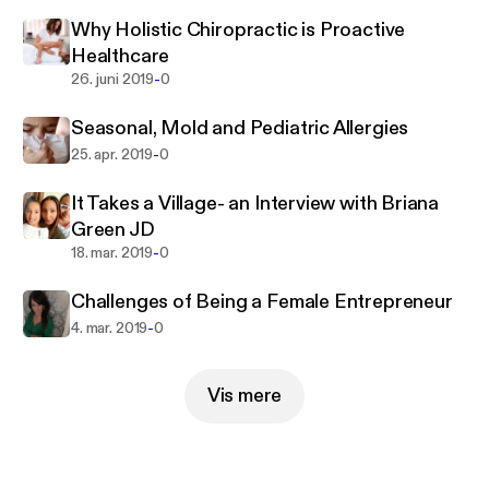
and uncomfortable stuff that life brings.
Why Holistic Chiropractic is Proactive
Healthcare
-
26. juni 2019
0
Seasonal, Mold and Pediatric Allergies
-
25. apr. 2019
0
It Takes a Village- an Interview with Briana
Green JD
-
18. mar. 2019
0
Challenges of Being a Female Entrepreneur
-
4. mar. 2019
0
Vis mere