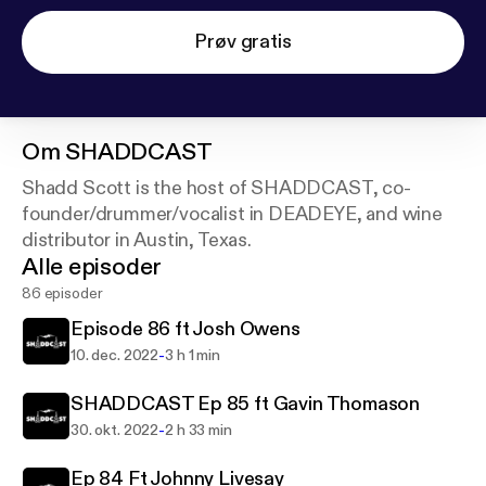
Prøv gratis
Om
SHADDCAST
Shadd Scott is the host of SHADDCAST, co-
founder/drummer/vocalist in DEADEYE, and wine
distributor in Austin, Texas.
Alle episoder
86 episoder
Episode 86 ft Josh Owens
-
10. dec. 2022
3 h 1 min
SHADDCAST Ep 85 ft Gavin Thomason
-
30. okt. 2022
2 h 33 min
Ep 84 Ft Johnny Livesay