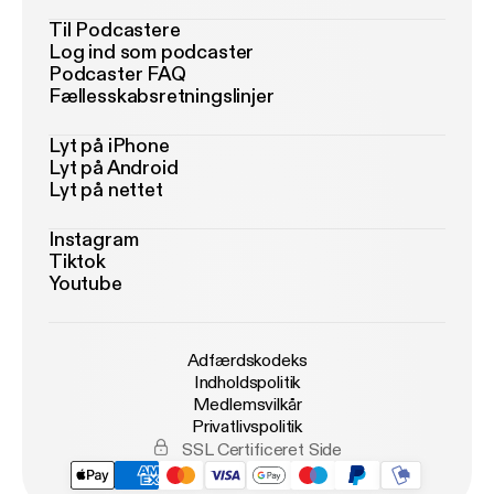
Til Podcastere
Log ind som podcaster
Podcaster FAQ
Fællesskabsretningslinjer
Lyt på iPhone
Lyt på Android
Lyt på nettet
Instagram
Tiktok
Youtube
Adfærdskodeks
Indholdspolitik
Medlemsvilkår
Privatlivspolitik
SSL Certificeret Side