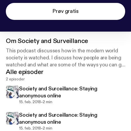
Prøv gratis
Om
Society and Surveillance
This podcast discusses how in the modern world
society is watched. I discuss how people are being
watched and what are some of the ways you can go
Alle episoder
about protecting your personal information and
privacy in this new digital age.
2 episoder
Society and Surceillance: Staying
anonymous online
-
15. feb. 2018
2 min
Society and Surceillance: Staying
anonymous online
-
15. feb. 2018
2 min