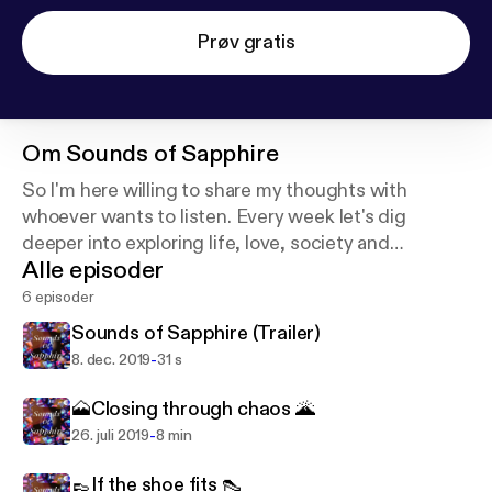
Prøv gratis
Om
Sounds of Sapphire
So I'm here willing to share my thoughts with
whoever wants to listen. Every week let's dig
deeper into exploring life, love, society and
Alle episoder
philosophy. We'll take it apart and put it together
again using a fresh outlook. Enjoy!
6 episoder
Sounds of Sapphire (Trailer)
-
8. dec. 2019
31 s
🗻Closing through chaos 🌋
-
26. juli 2019
8 min
👞If the shoe fits 👠