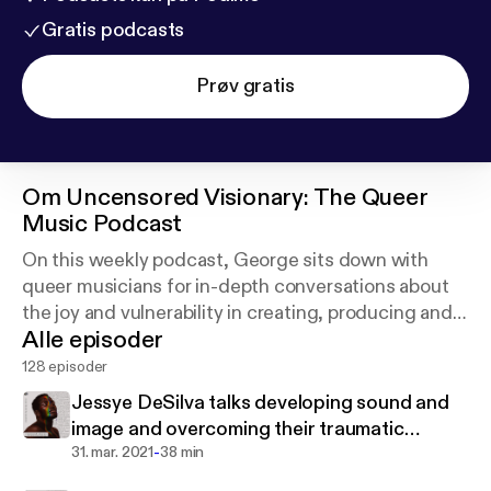
Gratis podcasts
Prøv gratis
Om
Uncensored Visionary: The Queer
Music Podcast
On this weekly podcast, George sits down with
queer musicians for in-depth conversations about
the joy and vulnerability in creating, producing and
Alle episoder
performing music. Join us as we discover how
music is used to express the queer condition.
128 episoder
Jessye DeSilva talks developing sound and
image and overcoming their traumatic
-
religious upbringing
31. mar. 2021
38 min