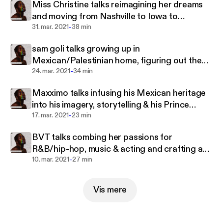
Miss Christine talks reimagining her dreams
and moving from Nashville to Iowa to
-
rediscover herself
31. mar. 2021
38 min
sam goli talks growing up in
Mexican/Palestinian home, figuring out their
-
gender & musical identity
24. mar. 2021
34 min
Maxximo talks infusing his Mexican heritage
into his imagery, storytelling & his Prince
-
Harming
17. mar. 2021
23 min
BVT talks combing her passions for
R&B/hip-hop, music & acting and crafting a
-
career in Australia
10. mar. 2021
27 min
Vis mere