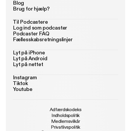
Blog
Brug for hjælp?
Til Podcastere
Log ind som podcaster
Podcaster FAQ
Fællesskabsretningslinjer
Lyt på iPhone
Lyt på Android
Lyt på nettet
Instagram
Tiktok
Youtube
Adfærdskodeks
Indholdspolitik
Medlemsvilkår
Privatlivspolitik