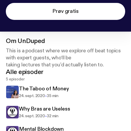
Prøv gratis
Om
UnDuped
This is a podcast where we explore off beat topics
with expert guests, who‘ll be
taking lectures that you’d actually listen to.
Alle episoder
5 episoder
The Taboo of Money
-
24. sept. 2020
35 min
Why Bras are Useless
-
24. sept. 2020
32 min
Mental Blockdown