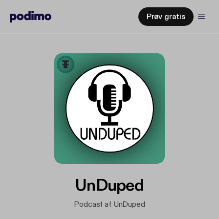
Prøv gratis
UnDuped
Podcast af UnDuped