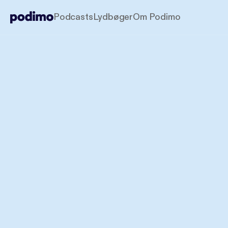
Podcasts
Lydbøger
Om Podimo