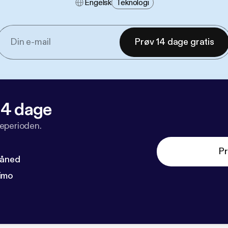
Engelsk
Teknologi
Prøv 14 dage gratis
 14 dage
veperioden.
Pr
måned
imo