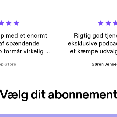
pp med et enormt
Rigtig god tje
 af spændende
eksklusive podca
formår virkelig at
et kæmpe udvalg
 der takler de lidt
lydbøger. Kan va
pp Store
Søren Jense
r. At der så også
ikke andet så 
 til en billig pris,
Dårligdommerne,
et min favorit app.
Hakkedrengene o
Vælg dit abonnemen