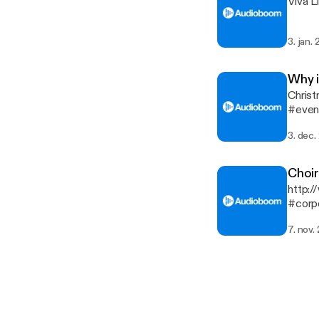
Viva L
3. jan.
Why i
Christ
#even
3. dec.
Choir
http:/
#corpo
7. nov.