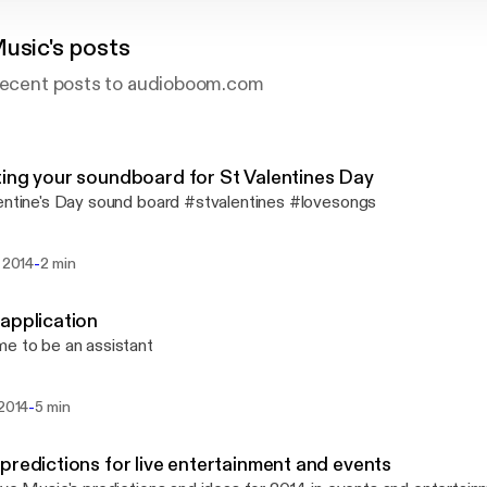
Music's posts
 recent posts to audioboom.com
ing your soundboard for St Valentines Day
entine's Day sound board #stvalentines #lovesongs
-
. 2014
2 min
application
e to be an assistant
-
 2014
5 min
predictions for live entertainment and events