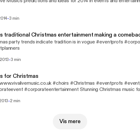
ive Music's predictions and ideas for 2014 in events and enterta
-
 2014
3 min
s traditional Christmas entertainment making a comeba
mas party trends indicate tradition is in vogue #eventprofs #corp
tplanners
-
 2013
3 min
s for Christmas
/www.vivalivemusic.co.uk #choirs #Christmas #eventprofs #event
rateevent #corporateentertainment Stunning Christmas music fo
-
 2013
2 min
Vis mere