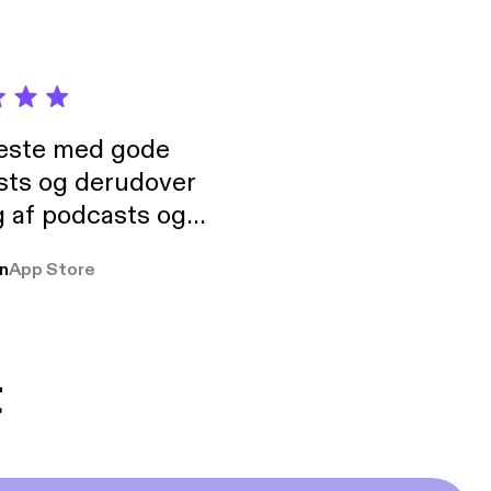
neste med gode
sts og derudover
 af podcasts og
rmt anbefales, om
n
App Store
udelukkende pga
 Klovn podcast,
g Han duo 😁 👍
t