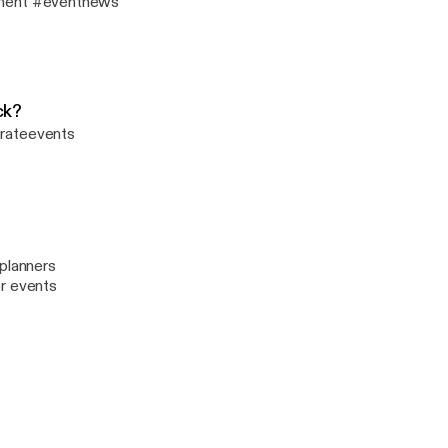
inment #eventnews
ck?
orateevents
planners
r events