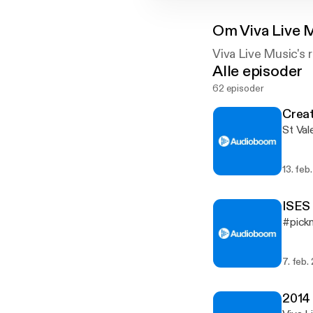
Om
Viva Live 
Viva Live Music's
Alle episoder
62 episoder
Creat
St Val
13. feb
ISES 
#pickm
7. feb.
2014 