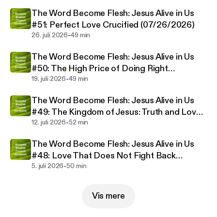
The Word Become Flesh: Jesus Alive in Us
#51: Perfect Love Crucified (07/26/2026)
-
26. juli 2026
49 min
The Word Become Flesh: Jesus Alive in Us
#50: The High Price of Doing Right
-
(07/19/2026)
19. juli 2026
49 min
The Word Become Flesh: Jesus Alive in Us
#49: The Kingdom of Jesus: Truth and Love
-
(07/12/2026)
12. juli 2026
52 min
The Word Become Flesh: Jesus Alive in Us
#48: Love That Does Not Fight Back
-
(07/05/2026)
5. juli 2026
50 min
Vis mere