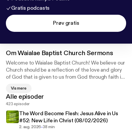
Gratis podcasts
Prøv gratis
Om
Waialae Baptist Church Sermons
Welcome to Waialae Baptist Church! We believe our
Church should be a reflection of the love and glory
of God that is given to us from God through faith in
Jesus Christ, the Son of God, who is our Savior and
Vis mere
Lord, and by the indwelling of the Holy Spirit who
Alle episoder
unites as one body in Christ and empowers us to
423 episoder
obey God and serve others.
The Word Become Flesh: Jesus Alive in Us
#52: New Life in Christ (08/02/2026)
-
2. aug. 2026
38 min