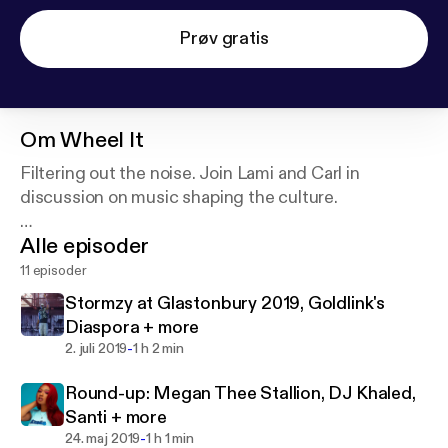
Prøv gratis
Om
Wheel It
Filtering out the noise. Join Lami and Carl in
discussion on music shaping the culture.
Alle episoder
@WheelItPod
#WheelItPodcast
11 episoder
Stormzy at Glastonbury 2019, Goldlink's
Follow the Hosts:
Diaspora + more
@cozy_carl
-
2. juli 2019
1 h 2 min
@LamiAkindele
Round-up: Megan Thee Stallion, DJ Khaled,
Got music you want us to hear? Plug away:
Santi + more
wheelitpodcast@gmail.com
-
24. maj 2019
1 h 1 min