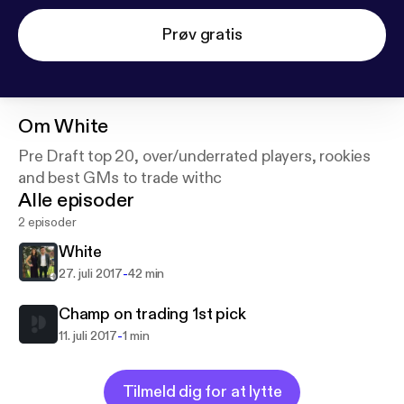
Prøv gratis
Om
White
Pre Draft top 20, over/underrated players, rookies
and best GMs to trade withc
Alle episoder
2 episoder
White
-
27. juli 2017
42 min
Champ on trading 1st pick
-
11. juli 2017
1 min
Tilmeld dig for at lytte