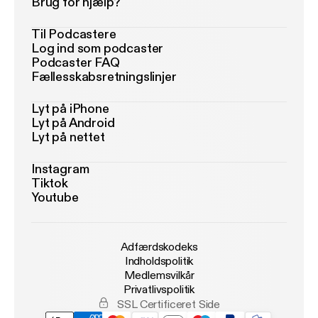
Brug for hjælp?
Til Podcastere
Log ind som podcaster
Podcaster FAQ
Fællesskabsretningslinjer
Lyt på iPhone
Lyt på Android
Lyt på nettet
Instagram
Tiktok
Youtube
Adfærdskodeks
Indholdspolitik
Medlemsvilkår
Privatlivspolitik
SSL Certificeret Side