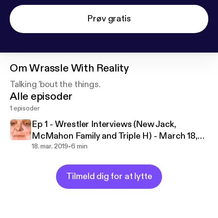
Prøv gratis
Om
Wrassle With Reality
Talking 'bout the things.
Alle episoder
1 episoder
Ep 1 - Wrestler Interviews (New Jack,
McMahon Family and Triple H) - March 18,
-
2019
18. mar. 2019
6 min
Tilmeld dig for at lytte