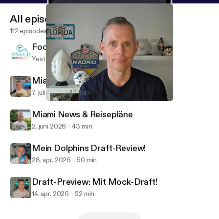
All episodes
112 episodes
Football is back!
Yesterday
39 min
Miami Updates & Reiseplanung!
7. juli 2026
47 min
Dolphins & NFL Update!
Fins Up, Deutschland!
Miami News & Reisepläne
2. juni 2026
43 min
Mein Dolphins Draft-Review!
28. apr. 2026
50 min
Draft-Preview: Mit Mock-Draft!
14. apr. 2026
52 min