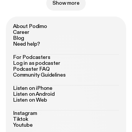
Show more
About Podimo
Career
Blog
Need help?
For Podcasters
Log in as podcaster
Podcaster FAQ
Community Guidelines
Listen on iPhone
Listen on Android
Listen on Web
Instagram
Tiktok
Youtube