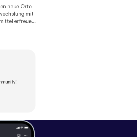
bwechslung mit
eitern viele
hrräder und
 entdecken?
 für das
mmunity!
nter
w.evz.de/reise
iese Regel