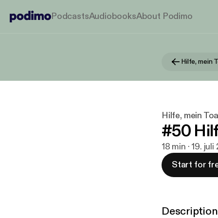
Podcasts
Audiobooks
About Podimo
Hilfe, mein 
Hilfe, mein To
#50 Hilf
18 min · 19. jul
Start for fr
Description