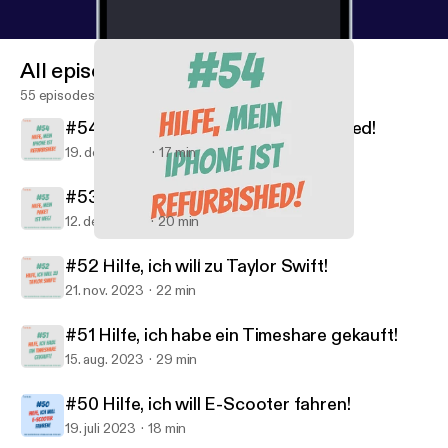
kaufen-internet/gewaehrleistung-und-garantie/unt
erschied-gewaehrleistung-und-garantie.html
]:
All episodes
Deine Rechte bei einem Defekt oder Mangel ❤️‍🩹
55 episodes
#54 Hilfe, mein iPhone ist Refurbished!
19. dec. 2023
17 min
#53 Hilfe, mein Paket ist weg!
12. dec. 2023
20 min
#54 Hilfe, mein iPhone ist Refurbished!
Hilfe, mein Toaster brennt!
#52 Hilfe, ich will zu Taylor Swift!
21. nov. 2023
22 min
#51 Hilfe, ich habe ein Timeshare gekauft!
15. aug. 2023
29 min
#50 Hilfe, ich will E-Scooter fahren!
19. juli 2023
18 min