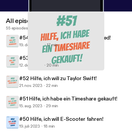
Timeshare und Urlaubszertifikate [
https://www.evz.
de/reisen-verkehr/reiserecht/unterkunft/timesharin
All episodes
g.html
] wissen musst 🏘️ * Chargeback [
https://ww
w.evz.de/einkaufen-internet/online-einkauf/rechtsd
55 episodes
urchsetzung/chargeback-kreditkartenzahlung-stor
#54 Hilfe, mein iPhone ist Refurbished!
nieren.html
]: So kannst du Kreditkarten-Zahlungen
19. dec. 2023
17 min
rückgängig machen 💳
#53 Hilfe, mein Paket ist weg!
12. dec. 2023
20 min
#51 Hilfe, ich habe ein Timeshare gekauft!
Hilfe, mein Toaster brennt!
#52 Hilfe, ich will zu Taylor Swift!
21. nov. 2023
22 min
#51 Hilfe, ich habe ein Timeshare gekauft!
15. aug. 2023
29 min
#50 Hilfe, ich will E-Scooter fahren!
19. juli 2023
18 min