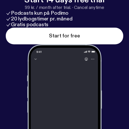
en nuestros perfiles de Instagram y en nuestras
99 kr. / month after trial.
·
Cancel anytime
páginas web: -> Marta Redondo @marta_ipes /
Podcasts kun på Podimo
@ipes_psico / www.ipes.es -> Jana Fernández:
20 lydbogstimer pr. måned
@janafr / www.janafernandez.es
Gratis podcasts
Start for free