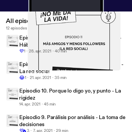
All episodes
12 episodes
Episodio 12. Más respirar y menos Prozac -
Hábitos saludables
💜
1
28. apr. 2021
40 min
Episodio 11. Más amigos y menos followers -
La red social
Episodio 11. Más amigos y menos followers - La red social
No me da la vida
😂
1
21. apr. 2021
35 min
Episodio 10. Porque lo digo yo, y punto - La
rigidez
14. apr. 2021
45 min
Episodio 9. Parálisis por análisis - La toma de
decisiones
💜
🔥
3
7. apr. 2021
29 min