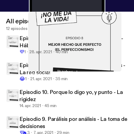
All episodes
12 episodes
Episodio 12. Más respirar y menos Prozac -
Hábitos saludables
💜
1
28. apr. 2021
40 min
Episodio 11. Más amigos y menos followers -
La red social
Episodio 8. Mejor hecho que perfecto - El perfeccionismo
No me da la vida
😂
1
21. apr. 2021
35 min
Episodio 10. Porque lo digo yo, y punto - La
rigidez
14. apr. 2021
45 min
Episodio 9. Parálisis por análisis - La toma de
decisiones
💜
🔥
3
7. apr. 2021
29 min