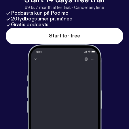
páginas web: -> Marta Redondo @marta_ipes /
99 kr. / month after trial.
·
Cancel anytime
@ipes_psico / www.ipes.es -> Jana Fernández:
Podcasts kun på Podimo
@janafr / www.janafernandez.es
20 lydbogstimer pr. måned
Gratis podcasts
Start for free