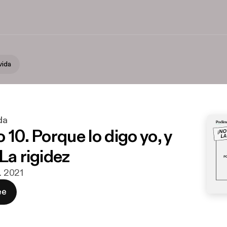
vida
da
 10. Porque lo digo yo, y
La rigidez
r. 2021
ee