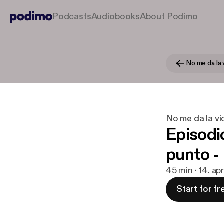
Podcasts
Audiobooks
About Podimo
No me da la 
No me da la vi
Episodio
punto - 
45 min · 14. ap
Start for fr