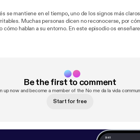
és se mantiene en el tiempo, uno de los signos más claro
ritables. Muchas personas dicen no reconocerse, por có
a su entorno. En este episodio os enseñaremos a regular
prendiendo a reconocer los estímulos que suelen desencad
es posible y empezar entonces a trabajar sobre ella. Regular lo que
 en esas situaciones, saber enfriarnos y enfocar nuestro
mbién a expresar exactamente lo que queremos y hacerlo 
ida Recuerda que para cualquier duda estamos a tu
Be the first to comment
uestros perfiles de Instagram y en nuestras páginas web: -> Mar
 @ipes_psico / www.ipes.es -> Jana Fernández: @janafr /
gn up now and become a member of the No me da la vida communi
ndez.es
Start for free