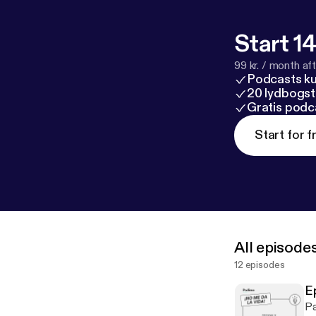
Start 14
99 kr. / month afte
Podcasts k
20 lydbogst
Gratis podc
Start for f
All episode
12 episodes
E
Pa