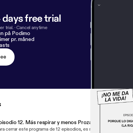
 days free trial
r trial.
·
Cancel anytime
un på Podimo
imer pr. måned
asts
ree
s
pisodio 12. Más respirar y menos Prozac - Hábitos salud
ra cerrar este programa de 12 episodios, es muy importante habl