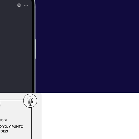
ables
ar de todos esos