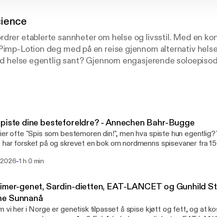
ience
drer etablerte sannheter om helse og livsstil. Med en kon
Pimp-Lotion deg med på en reise gjennom alternativ helse
 god helse egentlig sant? Gjennom engasjerende soloepiso
ter, utforsker podcasten grensene for konvensjonell vis
lige erfaringer og stiller kritiske spørsmål til anerkjente h
l livsstil, Pimp Science inviterer deg til å tenke nytt og ut
ag for en dose kunnskap som kan endre ditt syn på helse o
g hellig, og alt er lov i jakten på sannheten om optimal he
piste dine besteforeldre? - Annechen Bahr-Bugge
ier ofte "Spis som bestemoren din!", men hva spiste hun egentlig
on på Instagram: @mr.pimp_lotion
har forsket på og skrevet en bok om nordmenns spisevaner fra 1500-
mas Thrap Huse
e hva som er optimalt kosthold for oss mennesker må vi kanskje gå t
-
 2026
1 h 0 min
tisk spiste, men spørsmålet er om det holder å gå noen hundre år tilb
må enda lenger tilbake? Det svaret får vi kanskje i dag...
imer-genet, Sardin-dietten, EAT-LANCET og Gunhild St
e Sunnanå
 vi her i Norge er genetisk tilpasset å spise kjøtt og fett, og at 