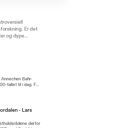
troversiell
forskning. Er det
der og dype
dom. Mr.Pimp-
elseråd. Fra
fordre status quo.
g velvære. I Pimp
lse.
?` Annechen Bahr-
tallet til i dag. For
ilbake i tid og se hva
ake i tid, eller om vi
ordalen - Lars
kostholdsrådene derfor