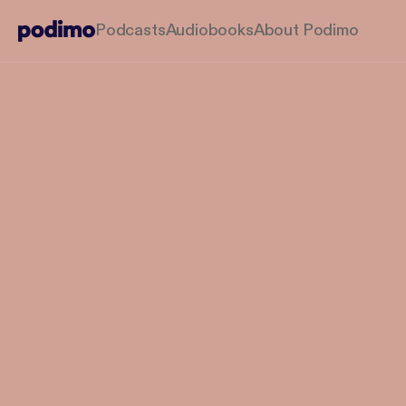
Podcasts
Audiobooks
About Podimo