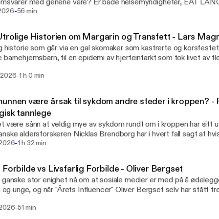
samsvarer med genene våre? Er både helsemyndigheter, EAT LAN
-
len i spissen, og media på helt feil spor når de forfektet og anbefal
2026
56 min
basert kosthold for alle?
trolige Historien om Margarin og Transfett - Lars Ma
g historie som går via en gal skomaker som kastrerte og korsfestet 
 barnehjemsbarn, til en epidemi av hjerteinfarkt som tok livet av f
er bare i Norge. Dette er også en historie om hvordan matindustrie
-
 2026
1 h 0 min
er og styrer forsking på mat og ernæring. Hvis vi skal lære av histori
ien, og Lars Magne Sunnanå er en fellow nerd som har satt seg grun
kapittelet i norsk helse- og ernæringshistorie, som ikke har fått n
unnen være årsak til sykdom andre steder i kroppen? -
ll beklagelse i ettertid.
gisk tannlege
t være sånn at veldig mye av sykdom rundt om i kroppen har sitt 
nske aldersforskeren Nicklas Brendborg har i hvert fall sagt at hvis
-
med minst mulig innsats, så ta vare på munnen din. Kan en rotfylle
 2026
1 h 32 min
kdom andre steder i kroppen? Studier viser at bakterier fra munnen ka
 hjerte- og karsykdom og i hjernen, men de fleste tannleger er kun
 Forbilde vs Livsfarlig Forbilde - Oliver Bergset
t, og har lite fokus på hvordan tilstanden der kan påvirke resten av
 ganske stor enighet nå om at sosiale medier er med på å ødeleg
listiske tannlegen Pål Hermansen som er opptatt av helheten, og vi
rn og unge, og når "Årets Influencer" Oliver Bergset selv har stått
e rundt dette spennende feltet.
r lidelse, er det naturlig å spørre om han møter seg selv litt i døra nå
-
 2026
51 min
g unge til å bruke mer skjerm. Er han bevisst den påvirkningskrafte