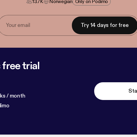
13.7K
Norwegian
Only on Podimo
Try 14 days for free
free trial
Sta
ks / month
dimo