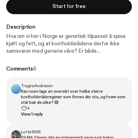
Start for free
Description
Hva om vi her i Norge er genetisk tilpasset å spise
kjøtt og fett, og at kostholdsrådene derfor ikke
samsvarer med genene våre? Er både
helsemyndigheter, EAT LANCET med Gunhild
Stordalen i spissen, og media på helt feil spor når de
Comments
8
forfektet og anbefaler et felles plantebasert
kosthold for alle?
TrygveAndresen
Kan noen lage en oversikt over hvilke større
kostholdsrådsregimer som finnes der ute, og hvem som
står bak de ulike? 😅
4
View 1 reply
Lotte1968
På Nrk 1 ligger det en interessant serie som heter