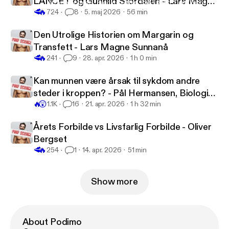
LANCET og Gunhild Stordalen - Lars Magne
Alzheimer-genet, Sardin-dietten, EAT-LANCET og Gunhild Stor
Pimp Science
🥩
🔥
Sunnanå
724
8
5. maj 2026
56 min
Den Utrolige Historien om Margarin og
Transfett - Lars Magne Sunnanå
🥩
🔥
241
9
28. apr. 2026
1 h 0 min
Kan munnen være årsak til sykdom andre
steder i kroppen? - Pål Hermansen, Biologisk
🔥
😲
tannlege
1.1K
16
21. apr. 2026
1 h 32 min
Årets Forbilde vs Livsfarlig Forbilde - Oliver
Bergset
🥩
🔥
254
1
14. apr. 2026
51 min
Show more
About Podimo