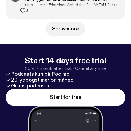
Ultraprossertre Fristelser-Anbefales å se🤩 Takk for en
god Podcast🥰 lærer mye av å høre på deg🤗
3
Show more
Start 14 days free trial
99 kr. / month after trial.
·
Cancel anytime
Podcasts kun på Podimo
20 lydbogstimer pr. måned
Gratis podcasts
Start for free