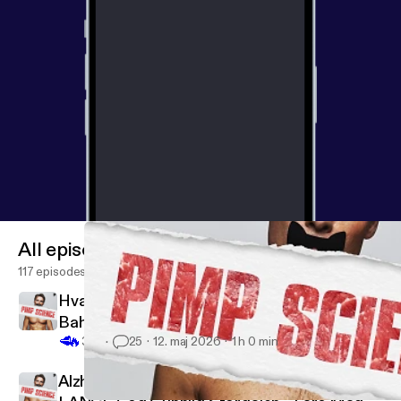
All episodes
117 episodes
Hva spiste dine besteforeldre? - Annechen
Bahr-Bugge
🥩
🔥
313
25
12. maj 2026
1 h 0 min
Alzheimer-genet, Sardin-dietten, EAT-