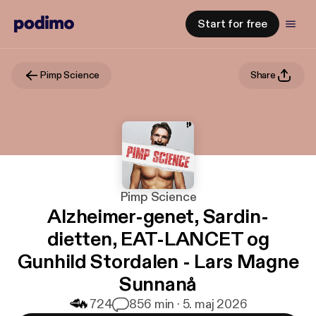
Start for free
Pimp Science
Share
Pimp Science
Alzheimer-genet, Sardin-
dietten, EAT-LANCET og
Gunhild Stordalen - Lars Magne
Sunnanå
🥩
🔥
724
8
56 min · 5. maj 2026