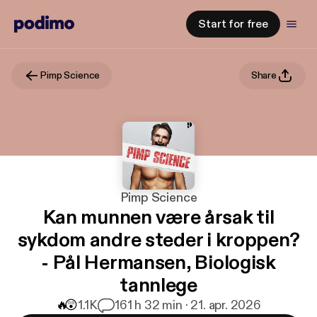
Start for free
Pimp Science
Share
Pimp Science
Kan munnen være årsak til
sykdom andre steder i kroppen?
- Pål Hermansen, Biologisk
tannlege
🔥
😲
1.1K
16
1 h 32 min · 21. apr. 2026