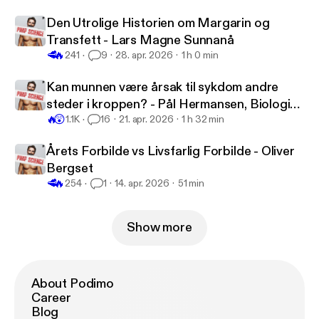
Den Utrolige Historien om Margarin og
Transfett - Lars Magne Sunnanå
🥩
🔥
241
9
28. apr. 2026
1 h 0 min
Kan munnen være årsak til sykdom andre
steder i kroppen? - Pål Hermansen, Biologisk
🔥
😲
tannlege
1.1K
16
21. apr. 2026
1 h 32 min
Årets Forbilde vs Livsfarlig Forbilde - Oliver
Bergset
🥩
🔥
254
1
14. apr. 2026
51 min
Show more
About Podimo
Career
Blog