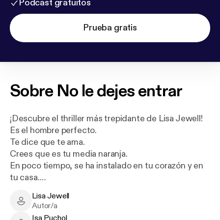
Podcast gratuitos
Prueba gratis
Sobre
No le dejes entrar
¡Descubre el thriller más trepidante de Lisa Jewell!
Es el hombre perfecto.
Te dice que te ama.
Crees que es tu media naranja.
En poco tiempo, se ha instalado en tu corazón y en
tu casa.
Y luego se va durante días. No sabes adónde ha ido
Lisa Jewell
ni con quién está.
Lisa Jewell - Author
Autor/a
Pronto te das cuenta de que, si pudieras volver el
Isa Puchol