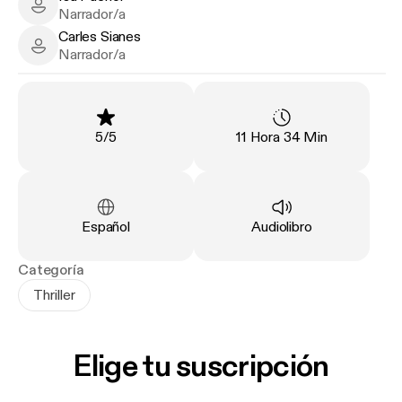
tiempo atrás, te dirías a ti misma: no le dejes entrar.
Isa Puchol - Narrator
Narrador/a
Carles Sianes
«Apasionante. Impactante. Magistral.» FREIDA
Carles Sianes - Narrator
Narrador/a
McFADDEN, autora de La asistenta
Clasificación
:
Duración
:
5
/
5
11 Hora 34 Min
Idioma
:
Tipo
:
Español
Audiolibro
Categoría
Thriller
Elige tu suscripción