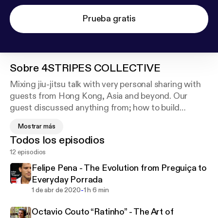
Prueba gratis
Sobre
4STRIPES COLLECTIVE
Mixing jiu-jitsu talk with very personal sharing with
guests from Hong Kong, Asia and beyond. Our
guest discussed anything from; how to build
yourself a parachute when your wife throws your
Mostrar más
ass off the cliff; perfecting your mother’s chicken
Todos los episodios
congee; and thrive from having deliberately invited
12 episodios
challenges into your life… You get the drift. This is
4STRIPES Collective podcast – Pure self. There’s
Felipe Pena - The Evolution from Preguiça to
something for everyone in these episodes from our
Everyday Porrada
awesome martial arts and jiu jitsu community in
-
1 de abr de 2020
1 h 6 min
Hong Kong and rest of Asia.
Octavio Couto “Ratinho” - The Art of