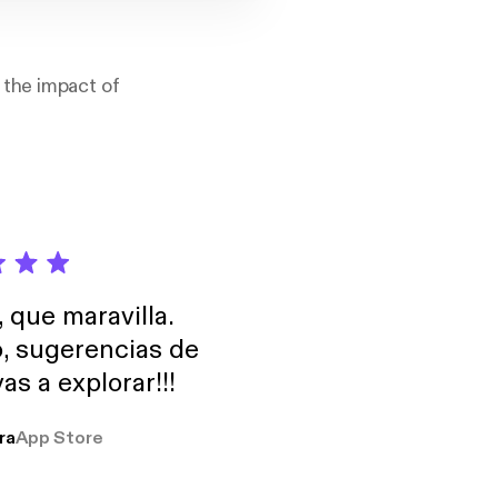
 the impact of
, que maravilla.
o, sugerencias de
as a explorar!!!
ra
App Store