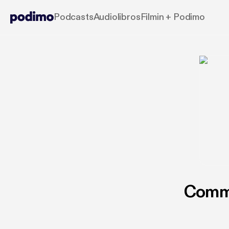
Podcasts
Audiolibros
Filmin + Podimo
Commu