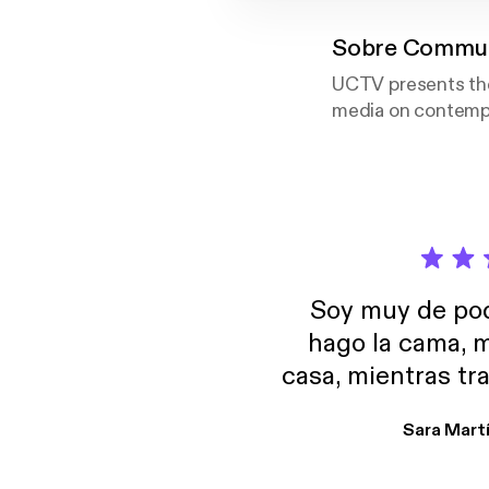
Sobre
Communi
UCTV presents the
media on contempo
Soy muy de pod
hago la cama, m
casa, mientras tr
encuentro p
Sara Mart
encantan. De em
salid, de humor…