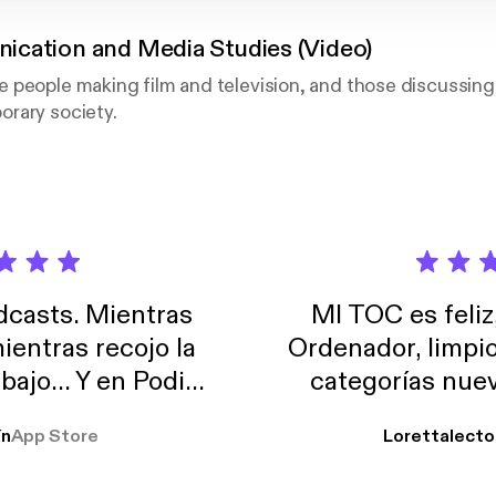
cation and Media Studies (Video)
 people making film and television, and those discussing
rary society.
casts. Mientras
MI TOC es feliz
ientras recojo la
Ordenador, limpi
abajo… Y en Podimo
categorías nuev
odcast que me
ín
App Store
Lorettalecto
prendimiento, de
 De lo que quiera!