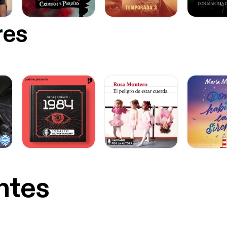
res
ntes