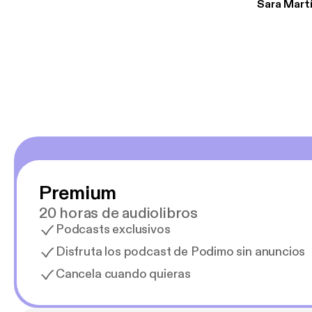
Sara Mart
encantan. De em
salid, de humor…
Estoy en
Premium
20 horas de audiolibros
Podcasts exclusivos
Disfruta los podcast de Podimo sin anuncios
Cancela cuando quieras