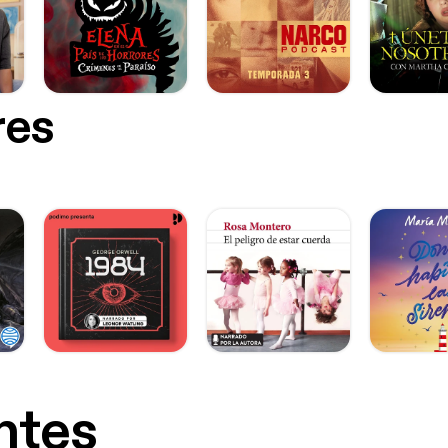
res
ntes