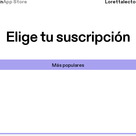
ín
App Store
Lorettalecto
prendimiento, de
 De lo que quiera!
cantada 👍
Elige tu suscripción
Más populares