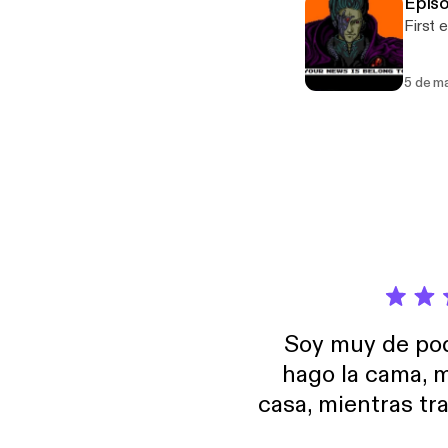
Episo
First 
5 de m
Soy muy de pod
hago la cama, m
casa, mientras tr
encuentro p