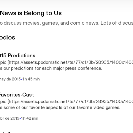
 News is Belong to Us
to discuss movies, games, and comic news. Lots of discus
odios
15 Predictions
s pic [https://assets.podomatic.net/ts/77/c1/3b/28935/1400x14
s our predictions for each major press conference.
-
may de 2015
1 h 45 min
avorites-Cast
s pic [https://assets.podomatic.net/ts/77/c1/3b/28935/1400x14
s some of our favorite aspects of our favorite video games.
-
abr de 2015
1 h 42 min