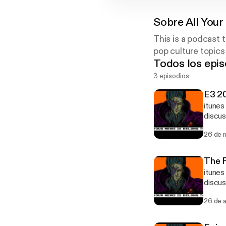
Sobre
All Your
This is a podcast 
pop culture topics
Todos los epis
3 episodios
E3 20
itune
discus
26 de 
The F
itune
discus
26 de 