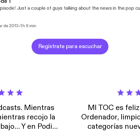
de 1
episode! Just a couple of guys talking about the news in the pop cu
-
ar de 2013
1 h 9 min
Regístrate para escuchar
casts. Mientras
MI TOC es feliz
ientras recojo la
Ordenador, limpi
abajo… Y en Podimo
categorías nuev
odcast que me