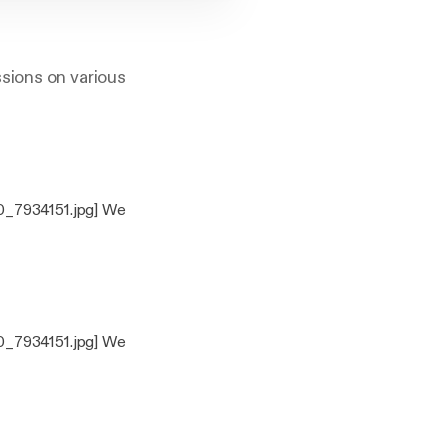
sions on various
00_7934151.jpg] We
00_7934151.jpg] We