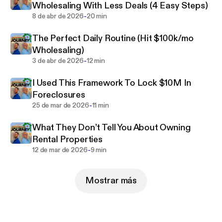
Wholesaling With Less Deals (4 Easy Steps)
learned.
-
8 de abr de 2026
20 min
Learn everything related to Single Family
The Perfect Daily Routine (Hit $100k/mo
Residencial:
Wholesaling)
⚡ Marketing for real estate leads
-
3 de abr de 2026
12 min
⚡ Negotiating with sellers
⚡ Understanding what a real estate deal looks like
I Used This Framework To Lock $10M In
⚡ Managing renovations
Foreclosures
⚡ Flipping houses
-
25 de mar de 2026
11 min
⚡ Wholesaling houses
⚡ Buy and hold
What They Don’t Tell You About Owning
⚡ Private money lending
Rental Properties
and so much more!
-
12 de mar de 2026
9 min
Mostrar más