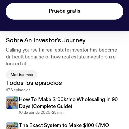
Prueba gratis
Sobre
An Investor's Journey
Calling yourself a real estate investor has become
difficult because of how real estate investors are
looked at.
Mostrar más
We want to make it so you can be proud of calling
Todos los episodios
yourself a real estate investor again.
478 episodios
This is why we're showing you how to invest in real
How To Make $100k/mo Wholesaling In 90
estate the RIGHT WAY.
Days (Complete Guide)
-
16 de abr de 2026
25 min
We show you how we continue to achieve success
The Exact System to Make $100K/MO
by sharing our strategies, tactics, and lessons