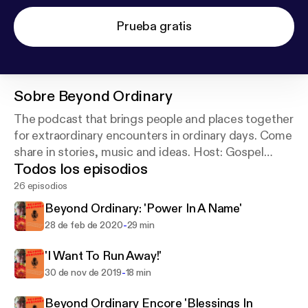
Prueba gratis
Sobre
Beyond Ordinary
The podcast that brings people and places together
for extraordinary encounters in ordinary days. Come
share in stories, music and ideas. Host: Gospel
Todos los episodios
recording artist, singer, songwriter, Rhonda Lee
Spurrell.
26 episodios
Beyond Ordinary: 'Power In A Name'
-
28 de feb de 2020
29 min
'I Want To Run Away!'
-
30 de nov de 2019
18 min
Beyond Ordinary Encore 'Blessings In