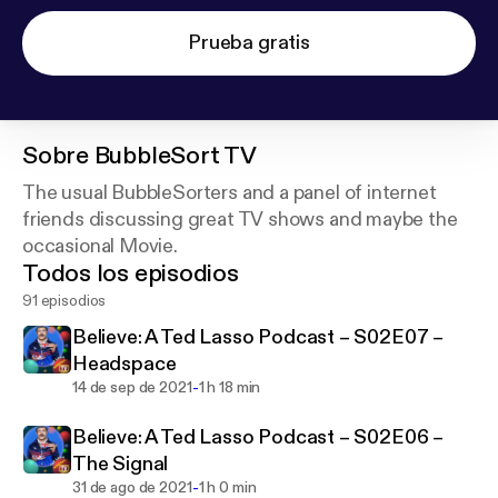
Prueba gratis
Sobre
BubbleSort TV
The usual BubbleSorters and a panel of internet
friends discussing great TV shows and maybe the
occasional Movie.
Todos los episodios
91 episodios
Believe: A Ted Lasso Podcast – S02E07 –
Headspace
-
14 de sep de 2021
1 h 18 min
Believe: A Ted Lasso Podcast – S02E06 –
The Signal
-
31 de ago de 2021
1 h 0 min