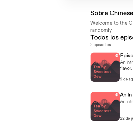
Sobre
Chinese
Welcome to the Ch
randomly
Todos los epis
2 episodios
Episo
An int
flavor
9 de a
An In
An int
22 de j