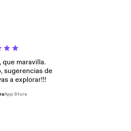
, que maravilla.
o, sugerencias de
as a explorar!!!
ra
App Store