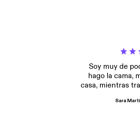
Soy muy de pod
hago la cama, m
casa, mientras tr
encuentro p
Sara Mart
encantan. De em
salid, de humor…
Estoy en