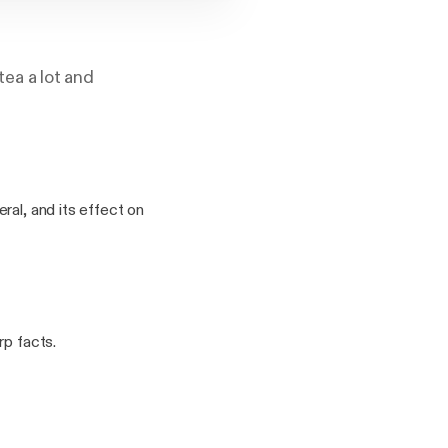
ea a lot and
ral, and its effect on
rp facts.