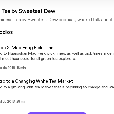
 Tea by Sweetest Dew
inese Tea by Sweetest Dew podcast, where I talk about t
odios
de 2: Mao Feng Pick Times
ro to Huangshan Mao Feng pick times, as well as pick times in gene
. I must hear audio for all green tea explorers.
-
go de 2018
18 min
tro to a Changing White Tea Market
ro to a growing whit tea market that is beginning to change and wa
-
ul de 2018
28 min