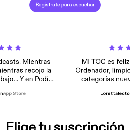
Regístrate para escuchar
casts. Mientras
MI TOC es feliz
ientras recojo la
Ordenador, limpi
abajo… Y en Podimo
categorías nuev
odcast que me
ín
App Store
Lorettalecto
prendimiento, de
 De lo que quiera!
cantada 👍
Elige tu suscripción