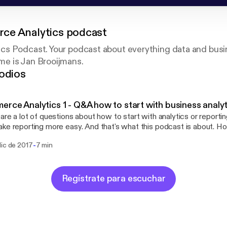
e Analytics podcast
s Podcast. Your podcast about everything data and busin
e is Jan Brooijmans.
odios
rce Analytics 1 - Q&A how to start with business analy
are a lot of questions about how to start with analytics or reporti
ke reporting more easy. And that's what this podcast is about. Hope
d maybe gives you a headstart in doing things with data. This episo
-
dic de 2017
7 min
s a couple of questions I had from marketeers and managers in 
Regístrate para escuchar