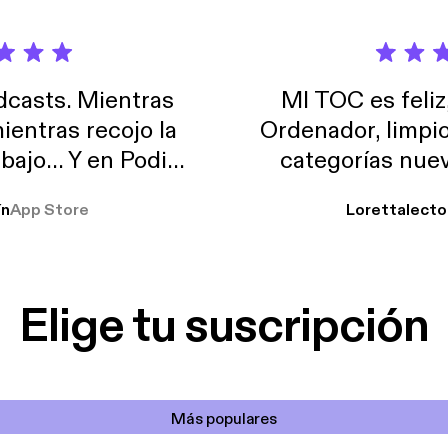
casts. Mientras
MI TOC es feliz
ientras recojo la
Ordenador, limpi
abajo… Y en Podimo
categorías nuev
odcast que me
ín
App Store
Lorettalecto
prendimiento, de
 De lo que quiera!
cantada 👍
Elige tu suscripción
Más populares