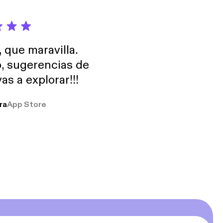
, que maravilla.
o, sugerencias de
as a explorar!!!
ra
App Store