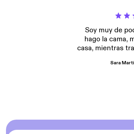
Soy muy de pod
hago la cama, m
casa, mientras tr
encuentro p
Sara Mart
encantan. De em
salid, de humor…
Estoy en