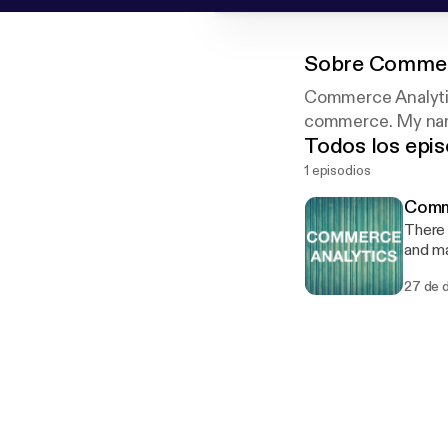
Sobre
Commerc
Commerce Analytic
commerce. My nam
Todos los epis
1 episodios
Comme
There 
and ma
you an
27 de 
addres
to.