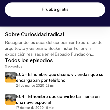
Prueba gratis
Sobre
Curiosidad radical
Recogiendo los ecos del conocimiento esférico del
arquitecto y visionario Buckminster Fuller y la
exposición realizada en el Espacio Fundación
Todos los episodios
Teléfonica alrededor de su figura, Podium diseña un
podcast del pensador sobre tres ejes principales
6 episodios
E05 - El hombre que diseñó viviendas que se
encargaban por teléfono
-
24 de mar de 2020
22 min
E04 - El hombre que convirtió La Tierra en
una nave espacial
-
17 de mar de 2020
19 min