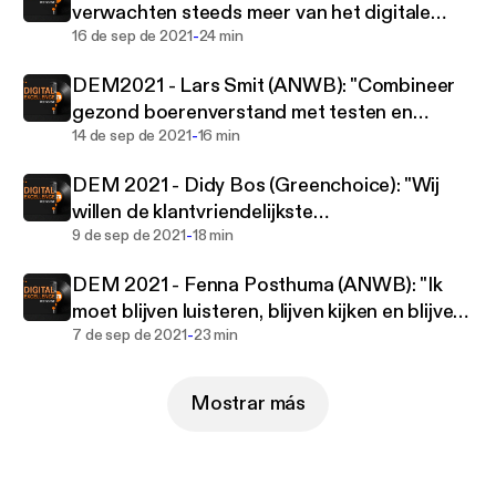
verwachten steeds meer van het digitale
journeys based on validated research models. With
-
kanaal"
16 de sep de 2021
24 min
the Digital Experience Benchmark of more than
27,500+ websites and apps, we provide insight,
DEM2021 - Lars Smit (ANWB): "Combineer
direction and energy to organizations in more than
gezond boerenverstand met testen en
21 countries in order to strive for digital excellence.
-
valideren!"
14 de sep de 2021
16 min
DEM 2021 - Didy Bos (Greenchoice): "Wij
willen de klantvriendelijkste
-
energieleverancier zijn"
9 de sep de 2021
18 min
DEM 2021 - Fenna Posthuma (ANWB): "Ik
moet blijven luisteren, blijven kijken en blijven
-
testen!"
7 de sep de 2021
23 min
Mostrar más