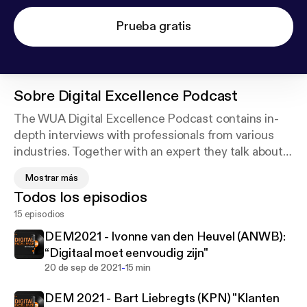
Prueba gratis
Sobre
Digital Excellence Podcast
The WUA Digital Excellence Podcast contains in-
depth interviews with professionals from various
industries. Together with an expert they talk about
achieving Digital Excellence. How do they handle
Mostrar más
this? What drives them? Learn from the
Todos los episodios
conversations and be inspired.
15 episodios
WUA is an independent research agency in the field
DEM2021 - Ivonne van den Heuvel (ANWB):
of digital experience benchmarking. Every year,
“Digitaal moet eenvoudig zijn"
WUA maps the experience of more than 50,000
-
20 de sep de 2021
15 min
(potential) customers in the field of digital
DEM 2021 - Bart Liebregts (KPN) "Klanten
acquisition, retention and service customer