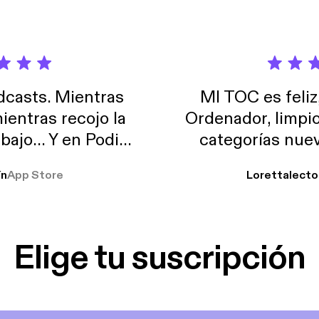
casts. Mientras
MI TOC es feliz
ientras recojo la
Ordenador, limpi
abajo… Y en Podimo
categorías nuev
odcast que me
ín
App Store
Lorettalecto
prendimiento, de
 De lo que quiera!
cantada 👍
Elige tu suscripción