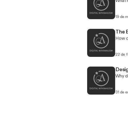
What h
19 de 
The B
How ca
22 de 
Desig
Why d
31 de 