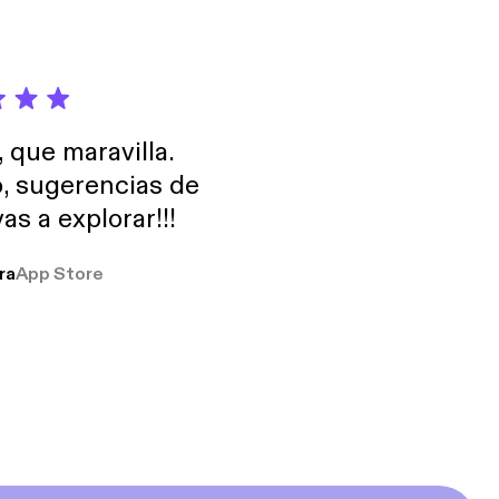
, que maravilla.
o, sugerencias de
as a explorar!!!
ra
App Store