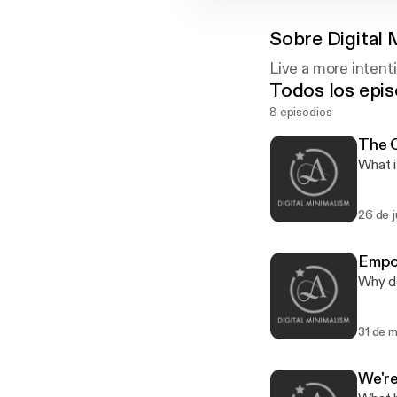
Sobre
Digital
Live a more intentio
Todos los epis
8 episodios
The C
What i
26 de j
Empo
Why do
31 de 
We'r