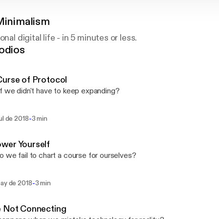
 Minimalism
nal digital life - in 5 minutes or less.
odios
urse of Protocol
f we didn't have to keep expanding?
-
ul de 2018
3 min
wer Yourself
 we fail to chart a course for ourselves?
-
may de 2018
3 min
e Not Connecting