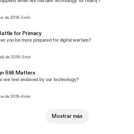
appens when we mistake technology for reality?
-
mar de 2018
3 min
attle for Primacy
n you be more prepared for digital warfare?
-
feb de 2018
3 min
n Still Matters
o we feel enslaved by our technology?
-
ene de 2018
4 min
Mostrar más