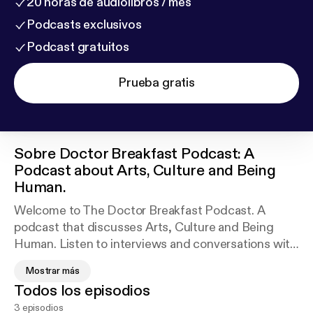
20 horas de audiolibros / mes
Podcasts exclusivos
Podcast gratuitos
Prueba gratis
Sobre
Doctor Breakfast Podcast: A
Podcast about Arts, Culture and Being
Human.
Welcome to The Doctor Breakfast Podcast. A
podcast that discusses Arts, Culture and Being
Human. Listen to interviews and conversations with
artists and creators of all genres. Take a listen and
Mostrar más
enjoy the journey.
Todos los episodios
3 episodios
#ArtistInterviews #Creators #HumansUnite #Arts