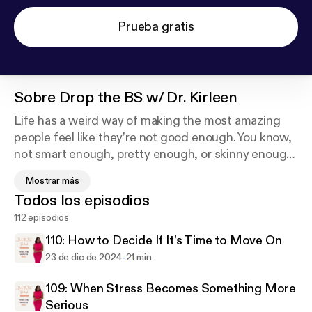
Prueba gratis
Sobre
Drop the BS w/ Dr. Kirleen
Life has a weird way of making the most amazing
people feel like they’re not good enough. You know,
not smart enough, pretty enough, or skinny enough.
The Drop the BS podcast is dedicated to inspiring
Mostrar más
you through those moments. In each episode,
Todos los episodios
seasoned therapist Dr. Kirleen Neely will take you in
112 episodios
session to learn the tools you need to drop your
backstory and live your best today story.306221
110: How to Decide If It’s Time to Move On
-
23 de dic de 2024
21 min
109: When Stress Becomes Something More
Serious